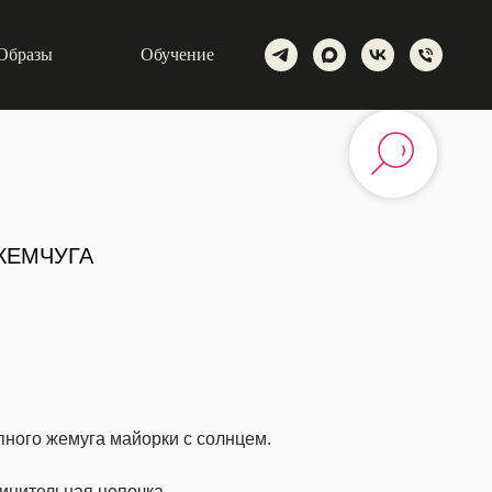
Образы
Обучение
ЖЕМЧУГА
пного жемуга майорки с солнцем.
длинительная цепочка