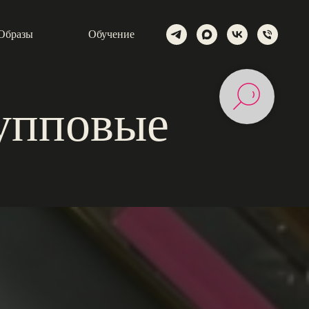
Образы
Обучение
упповые