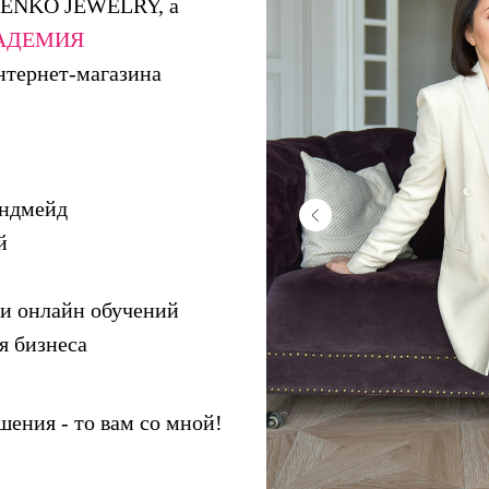
LENKO JEWELRY, а
АДЕМИЯ
нтернет-магазина
йндмейд
й
и онлайн обучений
я бизнеса
шения - то вам со мной!