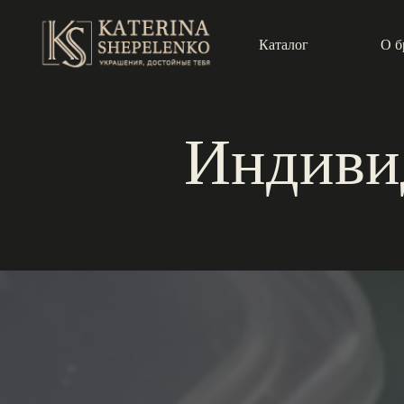
Каталог
О б
Индиви