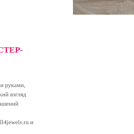
ТЕР-
ми руками,
кий взгляд
рашений
ll4jewels.ru и