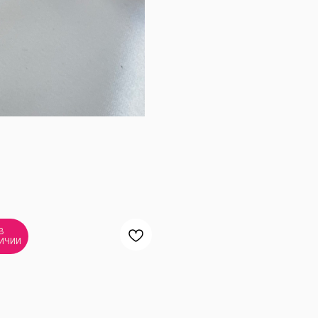
В
ИЧИИ