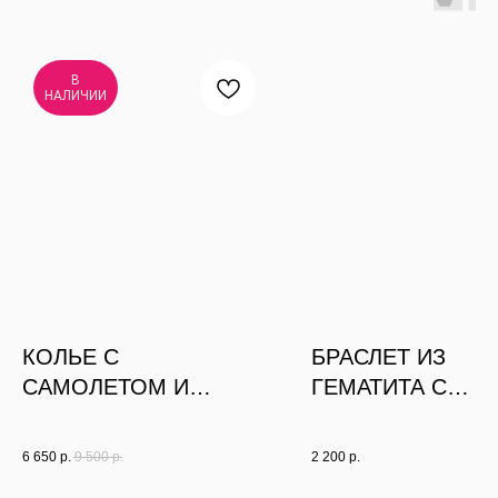
В
НАЛИЧИИ
КОЛЬЕ С
БРАСЛЕТ ИЗ
САМОЛЕТОМ И
ГЕМАТИТА С
БРАСЛЕТЫ
БУСИНАМИ
БОРДОВОЙ
6 650
р.
9 500
р.
2 200
р.
МАЙОРКИ, РОД