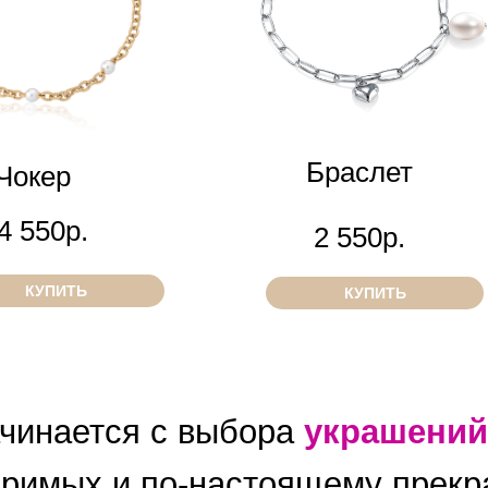
Браслет
Чокер
4 550р.
2 550р.
КУПИТЬ
КУПИТЬ
чинается с выбора
украшений
римых и по-настоящему прекра