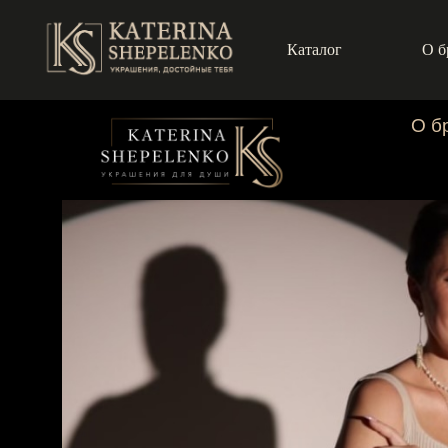
Каталог
О б
О б