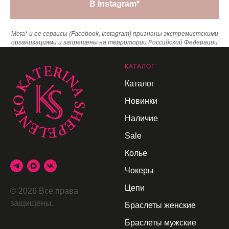
В Instagram*
Meta* и ее сервисы (Facebook, Instagram) признаны экстремистскими
организациями и запрещены на территории Российской Федерации
К
АТАЛОГ
Каталог
Новинки
Наличие
Sale
Колье
Чокеры
Цепи
© 2026 Все права
защищены.
Браслеты женские
Браслеты мужские