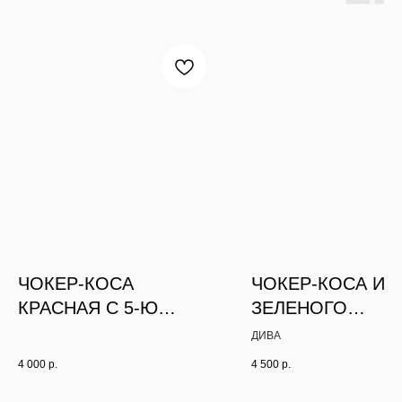
ЧОКЕР-КОСА
ЧОКЕР-КОСА ИЗ
КРАСНАЯ С 5-Ю
ЗЕЛЕНОГО
КУЛОНАМИ
АЛМАЗНОГО СТЕ
ДИВА
С ЦЕПОЧКАМИ
4 000
р.
4 500
р.