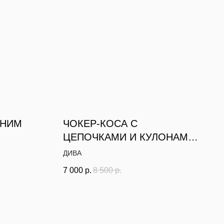
ИНИМ
ЧОКЕР-КОСА С
ЦЕПОЧКАМИ И КУЛОНАМИ
В МОРСКОМ СТИЛЕ
ДИВА
7 000
р.
8 500
р.