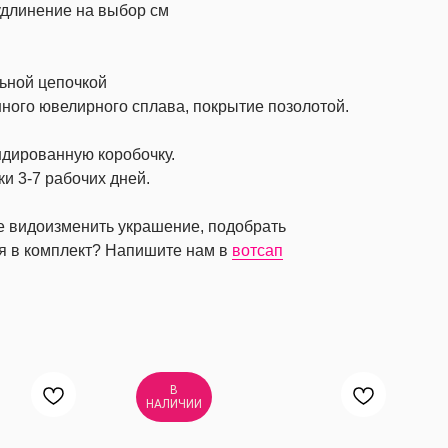
м удлинение на выбор см
льной цепочкой
ного ювелирного сплава, покрытие позолотой.
ндированную коробочку.
ки 3-7 рабочих дней.
те видоизменить украшение, подобрать
я в комплект? Напишите нам в
вотсап
В
НАЛИЧИИ