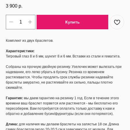
3 900
р.
Купить
Комплект из двух браслетов.
Характеристики:
Тигровый глаз 8 и 6 мм, шунгит 8 и 6 мм. Вставки из стали и гематита.
Собраны на прочную двойную резинку. Узелочек может вылезать при
надевании, его легко убрать в бусину. Резинка со временем
растягивается. Чтобы продлить срок службы резинки надевайте
браслеты аккуратно, не растягивайте их сильно, пальцы плотно
сжимайте.
Гарантия:
мы даем гарантию на резинку 1 год. Если в течение этого
времени ваш браслет порвется или растянется - мы бесплатно его
пересоберем. Вам потребуется оплатить только доставку к нам и
обратно и добавление бусин/фурнитуры (если они потеряются).
Длина:
для наличия мы делаем браслеты на запястье 18 см. Длина
самих браслетов около 20-20,5 см в зависимости от модели. Для