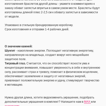
изготовления браслетов другой длины - укажите в комментариях к
заказу обхват запястья впритык в самом узком месте. Браслеты будут
изготовлены длиной плюс 2-2,5 см к обхвату запястья в зависимости
от модели.
Упаковано в стильную брендированную коробочку.
Срок изготовения и отправки 1-4 рабочих дней.
О значении камней:
Шунгит
- накопление энергии. Поглощает негативную энергетику,
направленную на владельца, создает вокруг него мощнейшее
защитное поле.
Тигровый глаз.
Считается, что он способствует ясности ума и
концентрации внимания, повышает уверенность в себе и внутреннюю
силу, рассеивает страх и тревогу, помогает в физическом исцелении,
обеспечивает заземление и защиту от негативных энергий,
привлекает положительную энергию и удачу, стимулирует творчество
и мотивацию.
Нужна другая длина, хотите видоизменить украшение, подобрать
дополнительные украшения в комплект? Напишите нам в
MAX
или
телеграмм