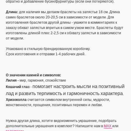
обратно и добавление бусин/фурнитуры (если они потеряются).
Длина:
для наличия мы делаем браслеты на запястье 18 см. Длина
самих браслетов около 20-20,5 см в зависимости от модели. Для
изготовления браслетов другой длины - укажите в комментариях к
заказу обхват запястья впритык в самом узком месте. Браслеты будут
изготовлены длиной плюс 2-2,5 см к обхвату запястья в зависимости
от модели.
Упаковано в стильную брендированную коробочку.
Срок изготовения и отправки 1-4 рабочих дней.
О значении камней и символов:
Лилия -
мир, гармония, спокойствие
помогает настроить мысли на позитивный
Кошачий глаз
-
лад и развить терпимость и гармоничность характера
.
Хризоколла
считается символом внутренней силы, мудрости,
женственности, прощения, позитивных перемен и любви.
Нужна другая длина, хотите видоизменить украшение, подобрать
дополнительные украшения в комплект? Напишите нам в
MAX
или