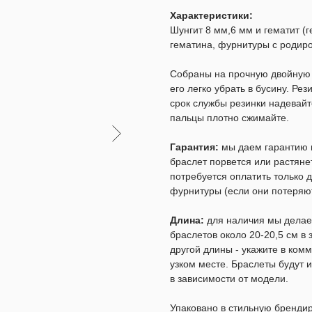
Характеристики:
Шунгит 8 мм,6 мм и гематит (ге
гематина, фурнитуры с родир
Собраны на прочную двойную р
его легко убрать в бусину. Ре
срок службы резинки надевайт
пальцы плотно сжимайте.
Гарантия:
мы даем гарантию н
браслет порвется или растяне
потребуется оплатить только д
фурнитуры (если они потеряют
Длина:
для наличия мы делаем
браслетов около 20-20,5 см в
другой длины - укажите в комм
узком месте. Браслеты будут и
в зависимости от модели.
Упаковано в стильную бренди