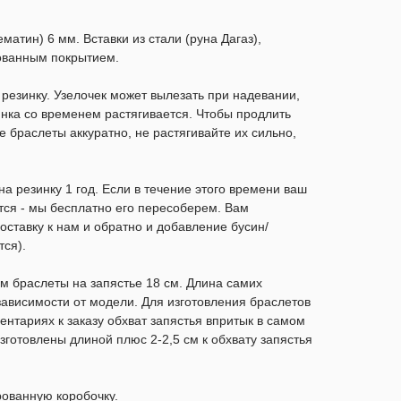
матин) 6 мм. Вставки из стали (руна Дагаз),
ованным покрытием.
езинку. Узелочек может вылезать при надевании,
зинка со временем растягивается. Чтобы продлить
е браслеты аккуратно, не растягивайте их сильно,
а резинку 1 год. Если в течение этого времени ваш
тся - мы бесплатно его пересоберем. Вам
оставку к нам и обратно и добавление бусин/
ся).
 браслеты на запястье 18 см. Длина самих
 зависимости от модели. Для изготовления браслетов
ентариях к заказу обхват запястья впритык в самом
зготовлены длиной плюс 2-2,5 см к обхвату запястья
рованную коробочку.