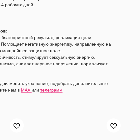
-4 рабочих дней.
лов:
е, благоприятный результат, реализация цели
. Поглощает негативную энергетику, направленную на
го мощнейшее защитное поле.
йчивость, стимулирует сексуальную энергию.
анизма, снимает нервное напряжение. нормализует
видоизменить украшение, подобрать дополнительные
ите нам в
MAX
или
телеграмм