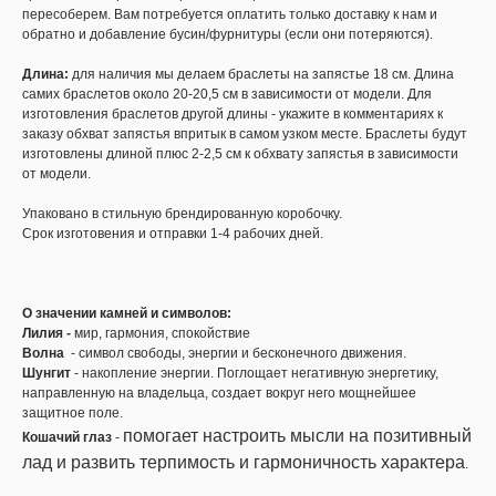
пересоберем. Вам потребуется оплатить только доставку к нам и
обратно и добавление бусин/фурнитуры (если они потеряются).
Длина:
для наличия мы делаем браслеты на запястье 18 см. Длина
самих браслетов около 20-20,5 см в зависимости от модели. Для
изготовления браслетов другой длины - укажите в комментариях к
заказу обхват запястья впритык в самом узком месте. Браслеты будут
изготовлены длиной плюс 2-2,5 см к обхвату запястья в зависимости
от модели.
Упаковано в стильную брендированную коробочку.
Срок изготовения и отправки 1-4 рабочих дней.
О значении камней и символов:
Лилия -
мир, гармония, спокойствие
Волна
- символ свободы, энергии и бесконечного движения.
Шунгит
- накопление энергии. Поглощает негативную энергетику,
направленную на владельца, создает вокруг него мощнейшее
защитное поле.
помогает настроить мысли на позитивный
Кошачий глаз
-
лад и развить терпимость и гармоничность характера
.