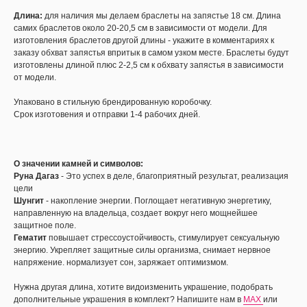
Длина:
для наличия мы делаем браслеты на запястье 18 см. Длина
самих браслетов около 20-20,5 см в зависимости от модели. Для
изготовления браслетов другой длины - укажите в комментариях к
заказу обхват запястья впритык в самом узком месте. Браслеты будут
изготовлены длиной плюс 2-2,5 см к обхвату запястья в зависимости
от модели.
Упаковано в стильную брендированную коробочку.
Срок изготовения и отправки 1-4 рабочих дней.
О значении камней и символов:
Руна Дагаз
- Это успех в деле, благоприятный результат, реализация
цели
Шунгит
- накопление энергии. Поглощает негативную энергетику,
направленную на владельца, создает вокруг него мощнейшее
защитное поле.
Гематит
повышает стрессоустойчивость, стимулирует сексуальную
энергию. Укрепляет защитные силы организма, снимает нервное
напряжение. нормализует сон, заряжает оптимизмом.
Нужна другая длина, хотите видоизменить украшение, подобрать
дополнительные украшения в комплект? Напишите нам в
MAX
или