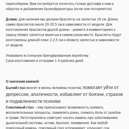
пересоберем. Вам потребуется оплатить только доставку к нам и
обратно и добавление бусин/фурнитуры (если они потеряются).
Длина:
для наличия мы делаем браслеты на запястье 18 см. Длина
самих браслетов около 20-20,5 см в зависимости от модели. Для
изготовления браслетов другой длины - укажите в комментариях к
заказу обхват запястья впритык в самом узком месте. Браслеты будут
изготовлены длиной плюс 2-2,5 см к обхвату запястья в зависимости
от модели.
Упаковано в стильную брендированную коробочку.
Срок изготовения и отправки 1-4 рабочих дней.
О значении камней:
помогает уйти от
Бычий глаз
вносит в жизнь человека позитив,
депрессии, апатичности, избавляет от боязни, страхов
и подавленности психики
.
Соколиный глаз -
ему приписывают возможность снимать
воспалительные процессы, заживлять раны, снижать боль от ушибов
и травм. Литотерапевты советуют носить камень при заболеваниях
дыхательной системы: астма, бронхит, пневмония. Как любой
природный камень, соколиный глаз успокаивает, улучшает сон,