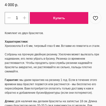
4 000
р.
Купить
Комплект из двух браслетов.
Характеристики:
Хризоколла 8 и 6 мм, тигровый глаз 6 мм. Вставки из гематита и стали.
Собраны на прочную двойную резинку. Узелочек может вылезать при
надевании, его легко убрать в бусину. Резинка со временем
растягивается. Чтобы продлить срок службы резинки надевайте
браслеты аккуратно, не растягивайте их сильно, пальцы плотно
сжимайте.
Гарантия:
мы даем гарантию на резинку 1 год. Если в течение этого
времени ваш браслет порвется или растянется - мы бесплатно его
пересоберем. Вам потребуется оплатить только доставку к нам и
обратно и добавление бусин/фурнитуры (если они потеряются).
Длина:
для наличия мы делаем браслеты на запястье 18 см. Длина
самих браслетов около 20-20,5 см в зависимости от модели. Для