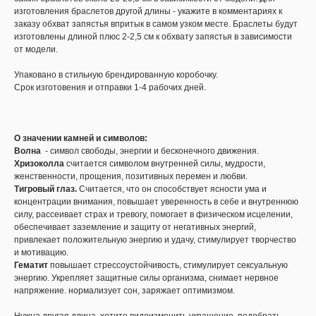
изготовления браслетов другой длины - укажите в комментариях к
заказу обхват запястья впритык в самом узком месте. Браслеты будут
изготовлены длиной плюс 2-2,5 см к обхвату запястья в зависимости
от модели.
Упаковано в стильную брендированную коробочку.
Срок изготовения и отправки 1-4 рабочих дней.
О значении камней и символов:
Волна
- символ свободы, энергии и бесконечного движения.
Хризоколла
считается символом внутренней силы, мудрости,
женственности, прощения, позитивных перемен и любви.
Тигровый глаз.
Считается, что он способствует ясности ума и
концентрации внимания, повышает уверенность в себе и внутреннюю
силу, рассеивает страх и тревогу, помогает в физическом исцелении,
обеспечивает заземление и защиту от негативных энергий,
привлекает положительную энергию и удачу, стимулирует творчество
и мотивацию.
Гематит
повышает стрессоустойчивость, стимулирует сексуальную
энергию. Укрепляет защитные силы организма, снимает нервное
напряжение. нормализует сон, заряжает оптимизмом.
Нужна другая длина, хотите видоизменить украшение, подобрать