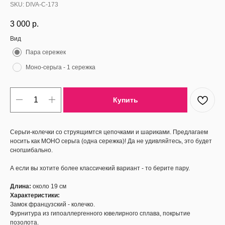
SKU:
DIVA-С-173
3 000
р.
Вид
Пара сережек
Моно-серьга - 1 сережка
Купить
Серьги-колечки со струящимтся цепочками и шариками. Предлагаем
носить как МОНО серьга (одна сережка)! Да не удивляйтесь, это будет
сногшибально.
А если вы хотите более классичекий вариант - то берите пару.
Длина:
около 19 см
Характеристики:
Замок французский - колечко.
Фурнитура из гипоаллергенного ювелирного сплава, покрытие
позолота.