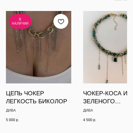
В
НАЛИЧИИ
ЦЕПЬ ЧОКЕР
ЧОКЕР-КОСА ИЗ
ЛЕГКОСТЬ БИКОЛОР
ЗЕЛЕНОГО
АЛМАЗНОГО СТЕ
ДИВА
ДИВА
С ЦЕПОЧКАМИ
5 000
р.
4 500
р.