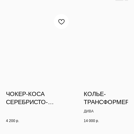
ЧОКЕР-КОСА
КОЛЬЕ-
СЕРЕБРИСТО-
ТРАНСФОРМЕР 3
КРАСНЫЙ С 3-МЯ
ПОЛЕТ
ДИВА
КУЛОНАМИ
4 200
р.
14 000
р.