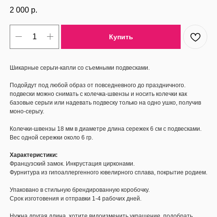
2 000
р.
Купить
Шикарные серьги-капли со съемными подвесками.
Подойдут под любой образ от повседневного до праздничного.
подвески можно снимать с колечка-швензы и носить колечки как
базовые серьги или надевать подвеску только на одно ушко, получив
моно-серьгу.
Колечки-швензы 18 мм в диаметре длина сережек 6 см с подвесками.
Вес одной сережки около 6 гр.
Характеристики:
Французский замок. Инкрустация цирконами.
Фурнитура из гипоаллергенного ювелирного сплава, покрытие родием.
Упаковано в стильную брендированную коробочку.
Срок изготовения и отправки 1-4 рабочих дней.
Нужна другая длина, хотите видоизменить украшение, подобрать