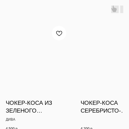
ЧОКЕР-КОСА ИЗ
ЧОКЕР-КОСА
ЗЕЛЕНОГО
СЕРЕБРИСТО-
АЛМАЗНОГО СТЕКЛА
КРАСНЫЙ С 3-М
ДИВА
С ЦЕПОЧКАМИ
КУЛОНАМИ
4 500
р.
4 200
р.