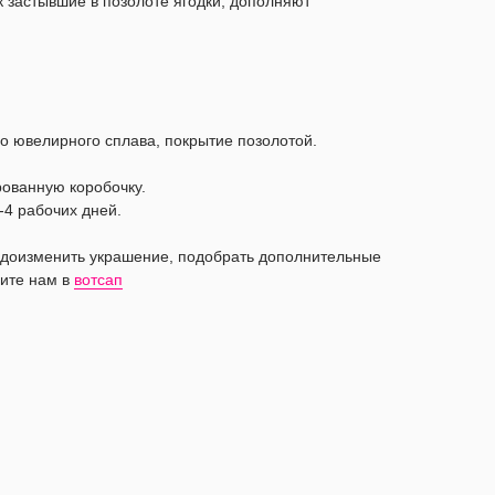
к застывшие в позолоте ягодки, дополняют
о ювелирного сплава, покрытие позолотой.
рованную коробочку.
-4 рабочих дней.
видоизменить украшение, подобрать дополнительные
ите нам в
вотсап