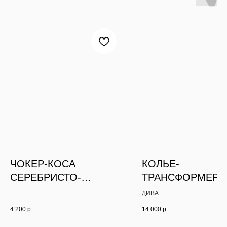
ЧОКЕР-КОСА
КОЛЬЕ-
СЕРЕБРИСТО-
ТРАНСФОРМЕР 3
КРАСНЫЙ С 3-МЯ
ПОЛЕТ
ДИВА
КУЛОНАМИ
4 200
р.
14 000
р.