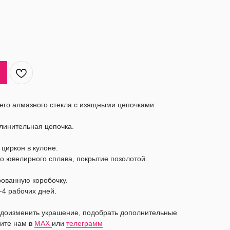
его алмазного стекла c изящными цепочками.
длинительная цепочка.
циркон в кулоне.
о ювелирного сплава, покрытие позолотой.
рованную коробочку.
-4 рабочих дней.
видоизменить украшение, подобрать дополнительные
ите нам в
MAX
или
телеграмм