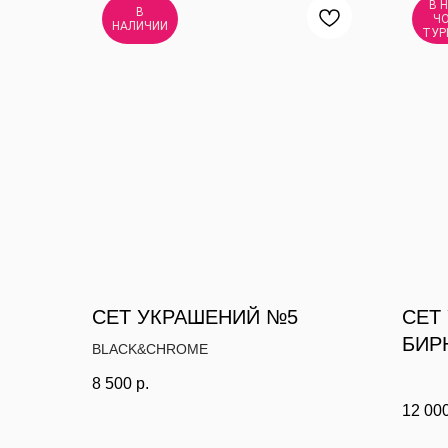
В 
В
ЧО
НАЛИЧИИ
ТУР
СЕТ УКРАШЕНИЙ №5
СЕТ
БИР
BLACK&CHROME
УКР
8 500
р.
12 00