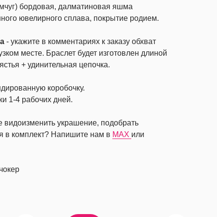
мчуг) бордовая, далматиновая яшма
нного ювелирного сплава, покрытие родием.
та
- укажите в комментариях к заказу обхват
узком месте. Браслет будет изготовлен длиной
пястья + удинительная цепочка.
ндированную коробочку.
ки 1-4 рабочих дней.
те видоизменить украшение, подобрать
я в комплект? Напишите нам в
MAX
или
чокер