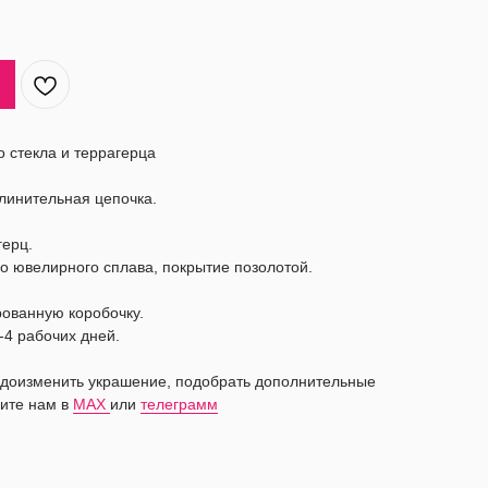
о стекла и террагерца
длинительная цепочка.
герц.
о ювелирного сплава, покрытие позолотой.
рованную коробочку.
-4 рабочих дней.
видоизменить украшение, подобрать дополнительные
ите нам в
MAX
или
телеграмм