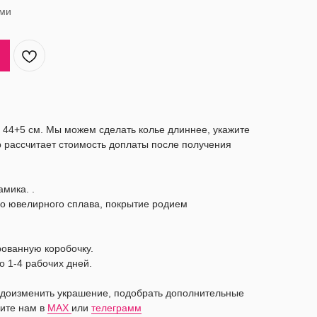
ами
а 44+5 см. Мы можем сделать колье длиннее, укажите
 рассчитает стоимость доплаты после получения
амика. .
го ювелирного сплава, покрытие родием
рованную коробочку.
о 1-4 рабочих дней.
видоизменить украшение, подобрать дополнительные
ите нам в
MAX
или
телеграмм