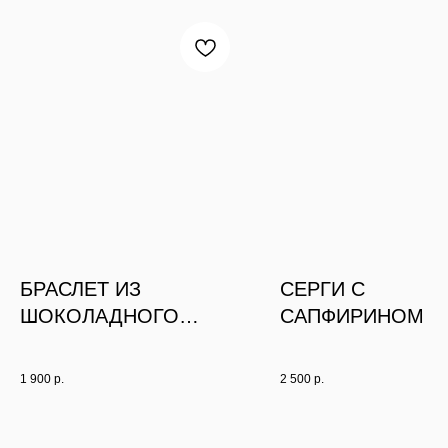
БРАСЛЕТ ИЗ
СЕРГИ С
ШОКОЛАДНОГО
САПФИРИНОМ
ГЕМАТИТА С
КЛЕВЕРОМ
1 900
р.
2 500
р.