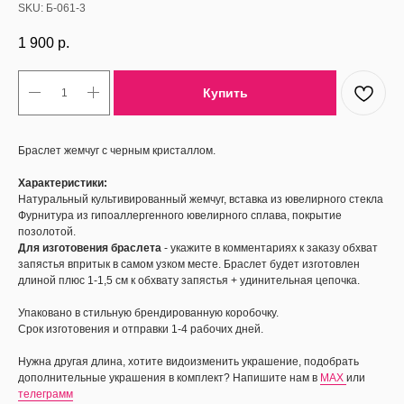
SKU:
Б-061-3
1 900
р.
Купить
Браслет жемчуг с черным кристаллом.
Характеристики:
Натуральный культивированный жемчуг, вставка из ювелирного стекла
Фурнитура из гипоаллергенного ювелирного сплава, покрытие
позолотой.
Для изготовения браслета
- укажите в комментариях к заказу обхват
запястья впритык в самом узком месте. Браслет будет изготовлен
длиной плюс 1-1,5 см к обхвату запястья + удинительная цепочка.
Упаковано в стильную брендированную коробочку.
Срок изготовения и отправки 1-4 рабочих дней.
Нужна другая длина, хотите видоизменить украшение, подобрать
дополнительные украшения в комплект? Напишите нам в
MAX
или
телеграмм