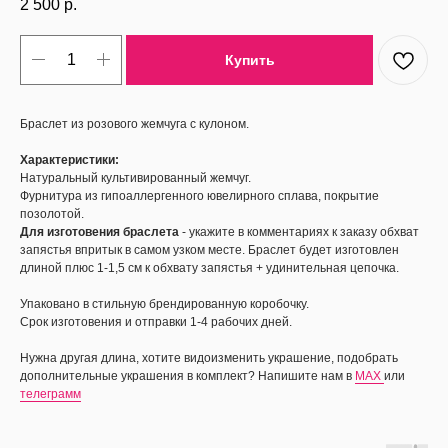
2 500
р.
Купить
Браслет из розового жемчуга с кулоном.
Характеристики:
Натуральный культивированный жемчуг.
Фурнитура из гипоаллергенного ювелирного сплава, покрытие
позолотой.
Для изготовения браслета
- укажите в комментариях к заказу обхват
запястья впритык в самом узком месте. Браслет будет изготовлен
длиной плюс 1-1,5 см к обхвату запястья + удинительная цепочка.
Упаковано в стильную брендированную коробочку.
Срок изготовения и отправки 1-4 рабочих дней.
Нужна другая длина, хотите видоизменить украшение, подобрать
дополнительные украшения в комплект? Напишите нам в
MAX
или
телеграмм