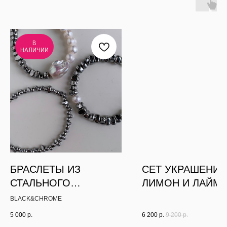
В
НАЛИЧИИ
БРАСЛЕТЫ ИЗ
СЕТ УКРАШЕНИЙ
СТАЛЬНОГО
ЛИМОН И ЛАЙМ -
ГЕМАТИТА С
УКРАШЕНИЯ НА
BLACK&CHROME
ЖЕМЧУГОМ
+ СЕРЬГИ СО
5 000
р.
6 200
р.
9 200
р.
СМЕННЫМИ