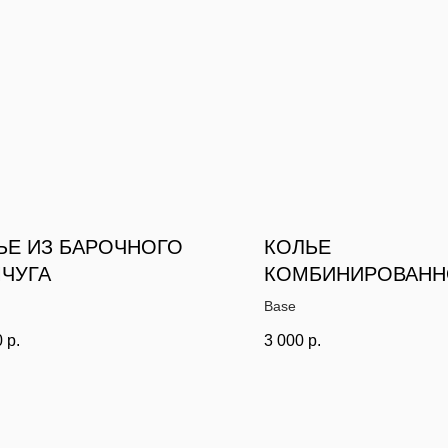
ЬЕ ИЗ БАРОЧНОГО
КОЛЬЕ
ЧУГА
КОМБИНИРОВАНН
ЦЕПЬЮ И КУБИКА
Base
ЧЕРНОГО АГАТА С
0
р.
3 000
р.
КУЛОНОМ МИШКА