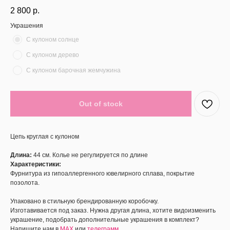
2 800
р.
Украшения
С кулоном солнце
С кулоном дерево
С кулоном барочная жемчужина
Out of stock
Цепь круглая с кулоном
Длина:
44 см. Колье не регулируется по длине
Характеристики:
Фурнитура из гипоаллергенного ювелирного сплава, покрытие
позолота.
Упаковано в стильную брендированную коробочку.
Изготавивается под заказ. Нужна другая длина, хотите видоизменить
украшение, подобрать дополнительные украшения в комплект?
Напишите нам в
MAX
или
телеграмм