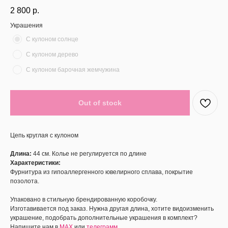
2 800
р.
Украшения
С кулоном солнце
С кулоном дерево
С кулоном барочная жемчужина
Out of stock
Цепь круглая с кулоном
Длина:
44 см. Колье не регулируется по длине
Характеристики:
Фурнитура из гипоаллергенного ювелирного сплава, покрытие
позолота.
Упаковано в стильную брендированную коробочку.
Изготавивается под заказ. Нужна другая длина, хотите видоизменить
украшение, подобрать дополнительные украшения в комплект?
Напишите нам в
MAX
или
телеграмм